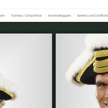
zen
Tschako / Schachthut
Komiteekappen
Baretts und Schiffch