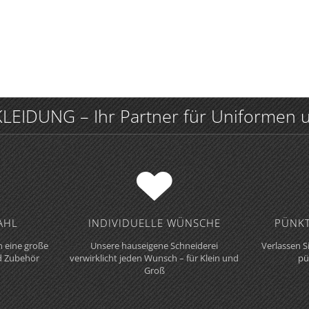
IDUNG – Ihr Partner für Uniformen u
HL
INDIVIDUELLE WÜNSCHE
PÜNKT
 eine große
Unsere hauseigene Schneiderei
Verlassen S
d Zubehör
verwirklicht jeden Wunsch – für Klein und
pü
Groß