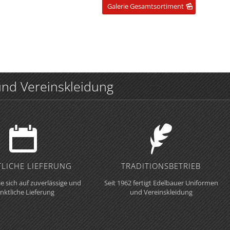
Galerie Gesamtsortiment
nd Vereinskleidung
LICHE LIEFERUNG
TRADITIONS­BETRIEB
ie sich auf zuverlässige und
Seit 1962 fertigt Edelbauer Uniformen
nktliche Lieferung
und Vereinskleidung