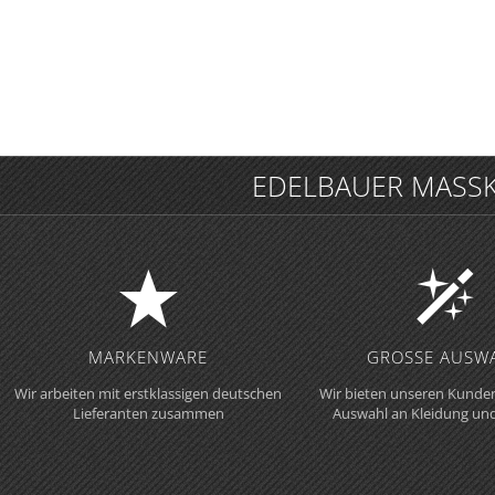
EDELBAUER MASSKLE
MARKENWARE
GROSSE AUSWA
Wir arbeiten mit erstklassigen deutschen
Wir bieten unseren Kunden
Lieferanten zusammen
Auswahl an Kleidung un