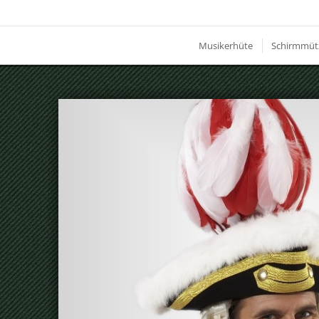
Musikerhüte
Schirmmüt