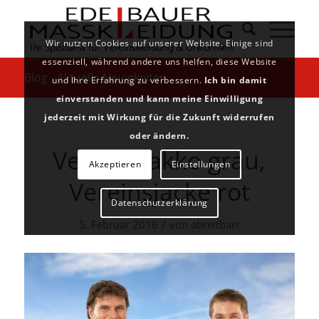
Wir nutzen Cookies auf unserer Website. Einige sind
essenziell, während andere uns helfen, diese Website
Blog - Aktuelle Neuigkeiten
und Ihre Erfahrung zu verbessern.
Ich bin damit
einverstanden und kann meine Einwilligung
jederzeit mit Wirkung für die Zukunft widerrufen
oder ändern.
Vereinssakko grau,
Akzeptieren
Einstellungen
Vereinsjacke rot
Datenschutzerklärung
/
5. Februar 2016
von
abreitbart