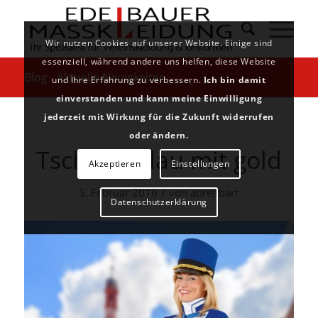
Wir nutzen Cookies auf unserer Website. Einige sind
essenziell, während andere uns helfen, diese Website
Blog - Aktuelle Neuigkeiten
und Ihre Erfahrung zu verbessern.
Ich bin damit
einverstanden und kann meine Einwilligung
jederzeit mit Wirkung für die Zukunft widerrufen
oder ändern.
Tschako blau mit gold
Akzeptieren
Einstellungen
/
5. Februar 2016
von
abreitbart
Datenschutzerklärung