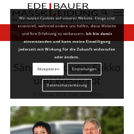
Wir nutzen Cookies auf unserer Website. Einige sind
essenziell, während andere uns helfen, diese Website
Blog - Aktuelle Neuigkeiten
und Ihre Erfahrung zu verbessern.
Ich bin damit
einverstanden und kann meine Einwilligung
jederzeit mit Wirkung für die Zukunft widerrufen
oder ändern.
Sängerkleidung, Sakko
Akzeptieren
Einstellungen
und Weste rot
Datenschutzerklärung
/
5. Februar 2016
von
abreitbart