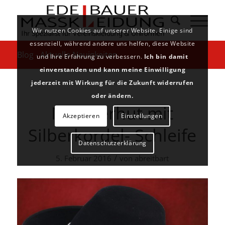
Wir nutzen Cookies auf unserer Website. Einige sind
essenziell, während andere uns helfen, diese Website
Blog - Aktuelle Neuigkeiten
und Ihre Erfahrung zu verbessern.
Ich bin damit
einverstanden und kann meine Einwilligung
jederzeit mit Wirkung für die Zukunft widerrufen
oder ändern.
Musikerhut mit
Akzeptieren
Einstellungen
Silberkordel- Schleife
Datenschutzerklärung
/
5. Februar 2016
von
abreitbart