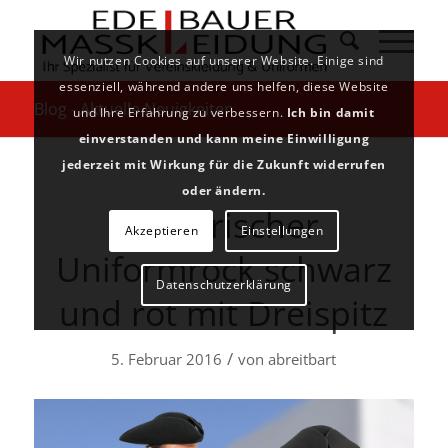
Wir nutzen Cookies auf unserer Website. Einige sind
essenziell, während andere uns helfen, diese Website
Blog - Aktuelle Neuigkeiten
und Ihre Erfahrung zu verbessern.
Ich bin damit
einverstanden und kann meine Einwilligung
jederzeit mit Wirkung für die Zukunft widerrufen
oder ändern.
Historischer
Akzeptieren
Einstellungen
Uniformrock schwarz
Datenschutzerklärung
und rot mit Dreispitz
/
5. Februar 2016
von
abreitbart